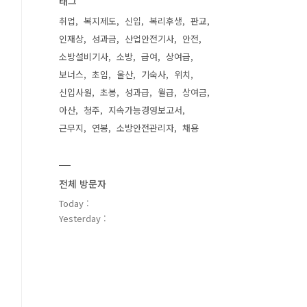
태그
취업
복지제도
신입
복리후생
판교
인재상
성과금
산업안전기사
안전
소방설비기사
소방
급여
상여급
보너스
초임
울산
기숙사
위치
신입사원
초봉
성과급
월급
상여금
아산
청주
지속가능경영보고서
근무지
연봉
소방안전관리자
채용
전체 방문자
Today :
Yesterday :