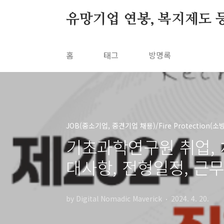
본문 바로가기
유망기업 연봉, 복지제도 
홈
태그
방명록
JOB(중소기업, 중견기업 채용)/Fire Protection(소방
기초과학연구원 취업, 채
대사항, 전형일정, 근무
by Digital Nomadic Maverick
2024. 4. 20.