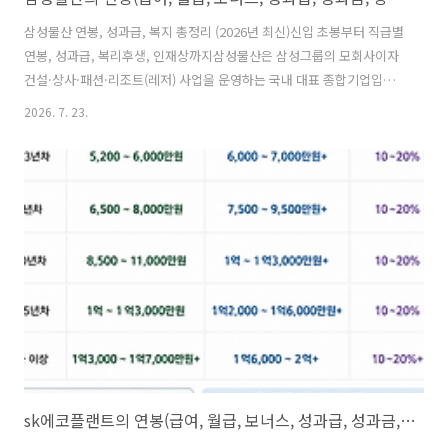
삼성물산 연봉, 성과급, 복지 총정리 (2026년 최신)신입 초봉부터 직급별
연봉, 성과급, 복리후생, 인재상까지삼성물산은 삼성그룹의 모회사이자
건설·상사·패션·리조트(레저) 사업을 운영하는 국내 대표 종합기업입니
다. 안정성과 복지가 뛰어나 장기근속자가 많은 기업으로도 유명합니다.
2026. 7. 23.
현직자들의 실제 급여 경험, 공개된 연봉자료, 채용 정보 등을 종합하여
정리했습니다.💰 삼성물산 초봉 및 평균연봉삼성물산은 사업부(건설, 상
사, 패션, 리조트)에 따라 약간의 차이가 있지만, 건설·상사 부문 기준으
로 보면 삼성그룹에서도 높은 연봉을 지급하는 회사입니다.🎯 신입사원
초봉(기본연봉 기준)약 5,800만원~6,500만원성과급 및 각종 수당 포함
시첫해 총보상은 약 6,500~7,500만원 수준으로 알려져 있습니다...
sk에코플랜트의 연봉(급여, 월급, 보너스, 성과급, 성과금, 상여급, 상여금, 수당, 초봉, 초임), 인재상, 근무지, 복지제도(복리후생) 등 정리