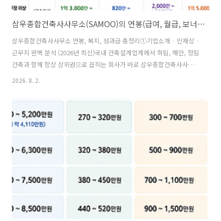
삼우종합건축사사무소(SAMOO)의 연봉(급여, 월급, 보너스, 성과급, 성과금, 상여급, 상여금, 수당, 초봉, 초임), 인재상, 근무지, 복지제도(복리후생) 등 정리
삼우종합건축사사무소 연봉, 복지, 성과급 총정리①기업소개 · 인재상 ·
근무지 완벽 분석 (2026년 최신)국내 건축설계업계에서 희림, 해안, 정림
건축과 함께 항상 상위권으로 꼽히는 회사가 바로 삼우종합건축사사무
소(SAMOO Architects & Engineers)입니다.특히 삼성 계열 프로젝트
2026. 8. 2.
와 국내외 초대형 반도체·바이오·첨단산업 시설 설계 경험이 많아 건축
설계 업계에서는 가장 가고 싶은 회사 중 하나로 평가받습니다.최근에는
일반 건축뿐 아니라 반도체 FAB, 데이터센터, 연구시설, 바이오플랜트
등 하이테크 분야가 크게 성장하면서 채용도 꾸준히 이어지고 있습니다.
🏢 삼우종합건축사사무소는 어떤 회사일까?✔ 삼성그룹 계열✔ 국내 건
축설계업계 최상위권✔ 직원 약 800명 규모✔ 국내뿐 아니라 해외 프로..