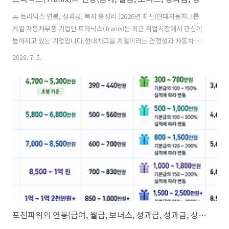
🚗 트라닉스 연봉, 성과급, 복지 총정리 (2026년 최신)현대자동차그룹
계열 자동차부품 기업인 트라닉스(Tranix)는 최근 취업시장에서 관심이
높아지고 있는 기업입니다.현대차그룹 계열이라는 안정성과 자동차 전
동화 시장 성장에 힘입어 지원자가 꾸준히 늘고 있으며, 연봉과 복지 수
2026. 7. 5.
준도 동종 자동차부품업계에서는 상위권이라는 평가를 받고 있습니다.
이번 글에서는 연봉, 성과급, 복리후생, 근무환경, 인재상, 현직자 평가
등을 종합하여 정리했습니다.😊 트라닉스는 어떤 회사인가?트라닉스는
현대자동차그룹 계열 자동차부품 제조기업으로,주요 생산품은자동변속
기 부품파워트레인구동시스템전동화(EV) 핵심부품등입니다. 주요 고객
사는현대자동차기아현대트랜시스등이며 자동차 산업의 핵심 공급망 역
할을 담당하고 있습니다.💰 트라..
포천파워의 연봉(급여, 월급, 보너스, 성과급, 성과금, 상여급, 상여금, 수당, 초봉, 초임), 인재상, 근무지, 복지제도(복리후생) 등 정리