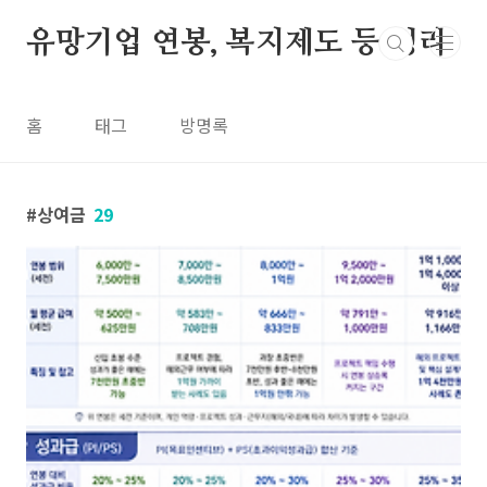
본문 바로가기
유망기업 연봉, 복지제도 등 정리
홈
태그
방명록
상여금
29