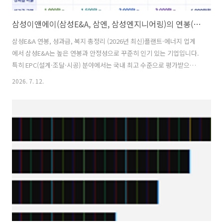
삼성이앤에이(삼성E&A, 삼엔, 삼성엔지니어링)의 연봉(급여, 월급, 보너스, 성과급, 성과금, 상여급, 상여금, 수당, 초봉, 초임), 인재상, 근무지, 복지제도(복리후생) 등
삼성E&A 연봉, 성과급, 복지 총정리 (2026년 최신)플랜트·에너지 업계
에서 삼성E&A는 높은 연봉과 안정성으로 꾸준히 인기 있는 기업입니다.
특히 EPC(설계·조달·시공) 분야에서는 국내 최고 수준으로 평가받으며
해외 프로젝트 비중이 높아 연봉 경쟁력도 우수한 편입니다.최근 공개된
2026. 7. 12.
임금협상 결과와 재직자들의 실제 경험을 종합해 정리했습니다.💰 삼성
E&A 연봉🎓 신입사원(초봉)대졸 공채 기준 계약연봉은 약 5,800만
~6,300만원 수준으로 알려져 있습니다.여기에성과급각종 수당복지포인
트현장수당(해당자)등이 더해지면 첫해 실수령 기준으로는 업계 상위권
에 속합니다.성과가 좋은 해에는 영끌 연봉이 7천만원 초중반까지 올라
가는 사례도 있습니다.📈 직급별 예상 연봉실제 재직자들의 경험과 최근
이직 시장 ..