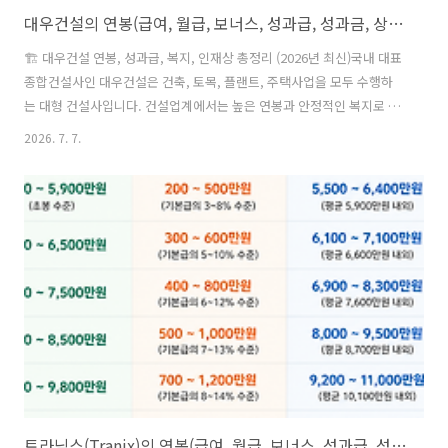
대우건설의 연봉(급여, 월급, 보너스, 성과급, 성과금, 상여급, 상여금, 수당, 초봉, 초임), 인재상, 근무지, 복지제도(복리후생) 등 정리
🏗️ 대우건설 연봉, 성과급, 복지, 인재상 총정리 (2026년 최신)국내 대표
종합건설사인 대우건설은 건축, 토목, 플랜트, 주택사업을 모두 수행하
는 대형 건설사입니다. 건설업계에서는 높은 연봉과 안정적인 복지로 꾸
준히 취업 선호도가 높은 기업이며, 특히 현장직과 기술직의 처우가 좋은
2026. 7. 7.
회사로 알려져 있습니다.이번 글에서는 연봉, 성과급, 복지, 근무지, 인재
상, 현직자들의 평가까지 한 번에 정리해보겠습니다.💰 대우건설 연봉최
근 채용시장과 현직자들의 실제 급여 수준을 종합하면 대우건설은 국내
건설사 상위권 수준의 보상을 제공하는 회사입니다.최근에는 기본급 인
상과 각종 수당이 확대되면서 신입 초봉도 과거보다 크게 상승했습니다.
👶 신입 초봉대졸 신입 기준계약연봉 약 6,500~7,000만원현장수당 포
함..
트라닉스(Tranix)의 연봉(급여, 월급, 보너스, 성과급, 성과금, 상여급, 상여금, 수당, 초봉, 초임), 인재상, 근무지, 복지제도(복리후생) 등 정리