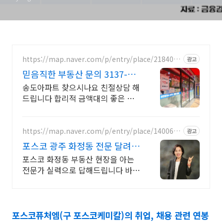
성과금, 상여급, 상여금, 수
당, 월급날), 인재상, 근무지,
복지제도(복리후생), 지속가
https://map.naver.com/p/entry/place/2184076
광고
능경영보고서 등을 정리 해보
4
믿음직한 부동산 문의 3137-
았으니 많은 참고 바랍니다.
3436
송도아파트 찾으시나요 친절상담 해
드립니다 합리적 금액대의 좋은 물
건을 찾아드립니다 송도 아파트 전
문 부동산지기 입니다 믿을만한 중
개사가 필요하시면 전화 주세요
https://map.naver.com/p/entry/place/1400685
광고
469
포스코 광주 화정동 전문 달려라
호남방 전문부동산에서
포스코 화정동 부동산 현장을 아는
전문가 실력으로 답해드립니다 바로
지금 3614 5857 신뢰할수있는 중개
사
포스코퓨처엠(구 포스코케미칼)의 취업, 채용 관련 연봉