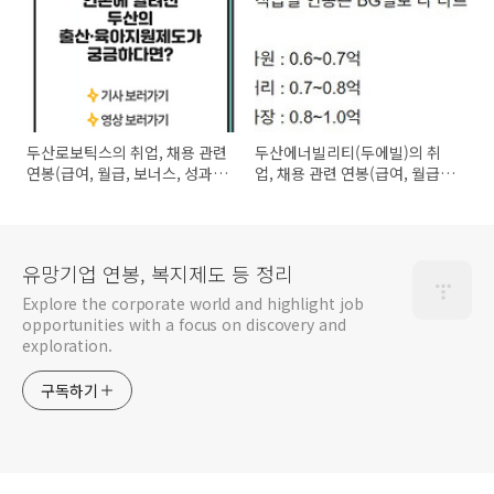
금, 상여급, 상여금, 수당, 초봉,
급, 성과금, 상여급, 상여금, 수
초임), 인재상, 근무지, 복지제도
당, 초봉), 인재상, 근무지, 복지
(복리후생), 지속가능경영보고
제도(복리후생), 지속가능경영
서 등 정리
보고서 등 정리
두산로보틱스의 취업, 채용 관련
두산에너빌리티(두에빌)의 취
연봉(급여, 월급, 보너스, 성과
업, 채용 관련 연봉(급여, 월급,
급, 성과금, 상여급, 상여금, 수
보너스, 성과급, 성과금, 상여급,
당, 급여일), 인재상, 근무지, 복
상여금, 수당, 급여일), 인재상,
지제도(복리후생), 지속가능경
근무지, 복지제도(복리후생), 지
영 관련 자료 등 정리
속가능경영보고서 등을 정리
유망기업 연봉, 복지제도 등 정리
Explore the corporate world and highlight job
opportunities with a focus on discovery and
exploration.
구독하기