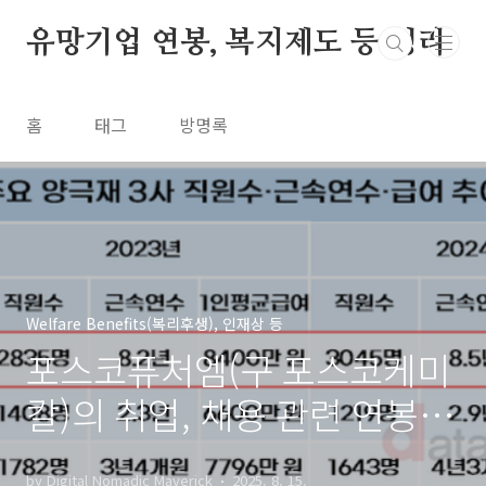
본문 바로가기
유망기업 연봉, 복지제도 등 정리
홈
태그
방명록
Welfare Benefits(복리후생), 인재상 등
포스코퓨처엠(구 포스코케미
칼)의 취업, 채용 관련 연봉
(급여, 월급, 보너스, 성과급,
by Digital Nomadic Maverick
2025. 8. 15.