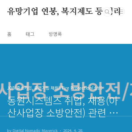
본문 바로가기
유망기업 연봉, 복지제도 등 정리
홈
태그
방명록
JOB(중소기업, 중견기업 채용)/Fire Protection(소방)
동원시스템즈 취업, 채용(아
산사업장 소방안전) 관련 직
무소개, 자격요건, 우대사항,
by Digital Nomadic Maverick
2024. 4. 28.