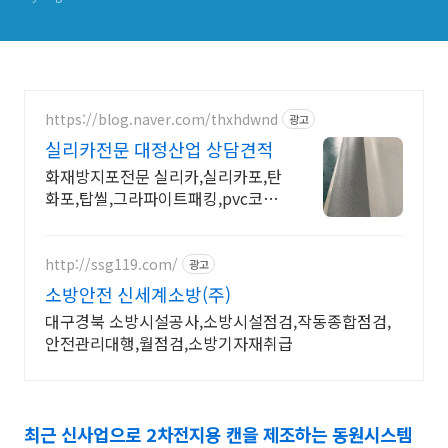
전형일정, 근무지, 인재상, 복
지제도(복리후생), 채용공고
분석 및 평가 등 정리
https://blog.naver.com/thxhdwnd
광고
실리카전문 대정산업 상담견적
화재방지포전문 실리카,실리카포,탄
화포,탑씰,그라파이트패킹,pvc코팅
포,prfe등등
http://ssg119.com/
광고
소방안전 신세계소방(주)
대구경북 소방시설공사,소방시설점검,작동종합점검,
안전관리대행,월점검,소방기자재취급
최근 신사업으로 2차전지용 캔을 제조하는 동원시스템