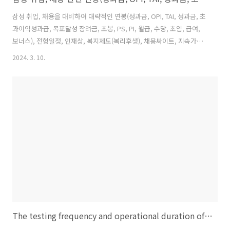
삼성 취업, 채용을 대비하여 대략적인 연봉(성과급, OPI, TAI, 성과금, 초
과이익성과급, 목표달성 장려금, 초봉, PS, PI, 월급, 수당, 초임, 급여,
보너스), 전형일정, 인재상, 복지제도(복리후생), 채용싸이트, 지속가능
경영보고서 등을 정리해보았습니다. ㅇ연봉: 부문별, 사업부별, 개인고
2024. 3. 10.
과별 천차만별임.: 계약 연봉 + OPI(초과이익성과급) + TAI(목표달성 장
려금) + 업무성과금 + 특별상여금 + 복포(복지포인트) + 경조사 지원 + 자
기계발비 등 ㅇ성과급 제도 정리(1) OPI(초과이익성과급): 삼성전자의
대표적인 성과급 제도. : 소속된 사업부의 실적이 연초 세운 목표를 넘었
을 때 초과이익의 20% 한도의 내에서 개인 연봉의 최대 50％까지 매년
한 차례(주로 1월 말) 지급함...
The testing frequency and operational duration of fire engine pumps.(Diesel Engine)