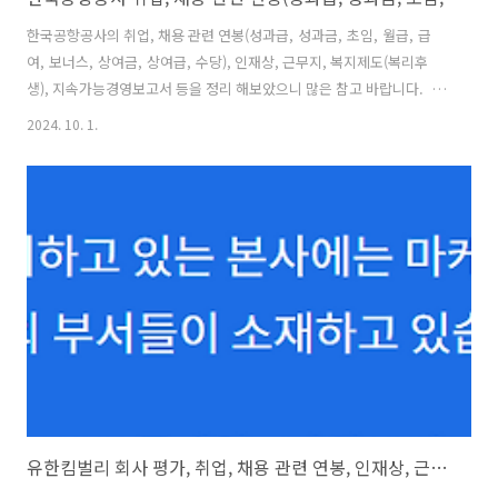
한국공항공사의 취업, 채용 관련 연봉(성과급, 성과금, 초임, 월급, 급
여, 보너스, 상여금, 상여급, 수당), 인재상, 근무지, 복지제도(복리후
생), 지속가능경영보고서 등을 정리 해보았으니 많은 참고 바랍니다. ㅇ
연봉- 1인당 평균 보수액 : 70,995천원(2024년 예산 기준)(경영평가 성
2024. 10. 1.
과급의 경우 당해연도 예산은 경영평가 결과 미확정으로 0으로 기재) -
일반직이 아닌 안전직의 경우 성과급, 수당 등 이것저것 포함하면 3천
중,후반 정도 신입사원 초임 : 37,822천원(2024년 예산 기준) ㅇ안전직
(구조소방), 안전직(공항보안-다급, 보안검색감독) 기본연봉 예시(2025
년) (2024년) ㅇ연봉 관련 기사 신입 연봉 '4천720만원'...올해 대학
생이 뽑은 가장 일하고 싶은 공..
유한킴벌리 회사 평가, 취업, 채용 관련 연봉, 인재상, 근무지, 복지제도(복리후생), 지속가능경영보고서 등 정리