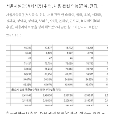
서울시설공단(서시공) 취업, 채용 관련 연봉(급여, 월급, 초봉, 성과급, 성과금, 상여급, 상여금, 보너스, 수당), 인재상, 근무지, 복지제도(복리후생), 채용싸이트 등 정리
서울시설공단(서시공)의 취업, 채용 관련 연봉(급여, 월급, 초봉, 성과급,
성과금, 상여급, 상여금, 보너스, 수당), 인재상, 근무지, 복지제도(복리
후생), 채용싸이트 등을 정리 해보았으니 많은 참고 바랍니다. ㅇ전반적
인 평가(카더라 포함)- 현직자들의 평가싸이트를 둘러보면 그래도 좋은
2024. 10. 5.
평이 많음.- 연봉은 지방공기업치고 높으나 서울 살기에는 부족.- 연봉을
떠나 워라밸이 좋고 서울에서만 근무할 수 있는 장점의 평이 많음.(워라
밸 점수가 매우 높음)- 4년마다 근무지 순환이라는 얘기가 있음. ㅇ연봉-
연봉은 직급별 호봉에 따라 조금씩 상승하며 각 종 수당이 추가될 수 있
음. - 7급 : 0.35~0.5억(각종 수당, 호봉 상승에 따라 달라짐) - 아래 자료
는 홈페이지에 공개된 서울시설공단(서시..
한국공항공사 취업, 채용 관련 연봉(성과급, 성과금, 초임, 월급, 급여, 보너스, 상여금, 상여급, 수당, 안전직), 인재상, 근무지, 복지제도(복리후생), 지속가능경영보고서 등 정리