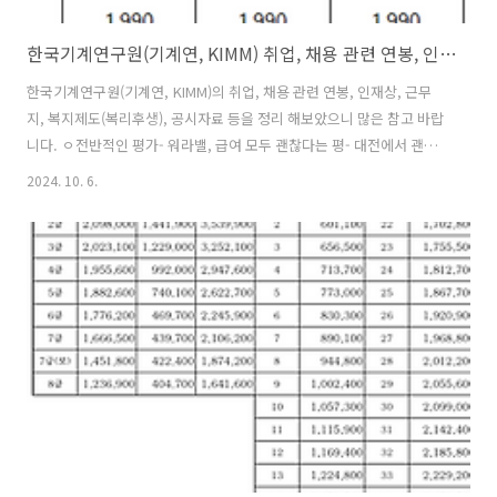
한국기계연구원(기계연, KIMM) 취업, 채용 관련 연봉, 인재상, 근무지, 복지제도(복리후생), 공시자료 등을 정리
한국기계연구원(기계연, KIMM)의 취업, 채용 관련 연봉, 인재상, 근무
지, 복지제도(복리후생), 공시자료 등을 정리 해보았으니 많은 참고 바랍
니다. ㅇ전반적인 평가- 워라밸, 급여 모두 괜찮다는 평- 대전에서 괜찮
게 먹고살만한 연봉- 출퇴근시스템 좋음(유연근무제) ㅇ연봉- 아래 신입
2024. 10. 6.
사원 초임은 성과급 제외 금액이며 성과급까지 하면 0.5억 이상 ㅇ연봉
관련 기사 과학기술 출연연들 2022년 공공기관 직원 연봉 상위권 대거
포함과학기술 분야 정부출연연구기관(이하 출연연)이 2022년 공공기관
직원 연봉 상위권에 대거 포함된 것으로 나타났다. 22일 공공기관 경영
정보 공개시스템 알리오가 제공하는 복합 통
계..www.joongdo.co.kr ㅇ인재상ㅇ창조, 도전, 융복합- 자세한 정
보는 아래링..