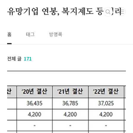
본문 바로가기
유망기업 연봉, 복지제도 등 정리
홈
태그
방명록
전체 글
171